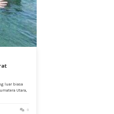
rat
g luar biasa
Sumatera Utara,
0