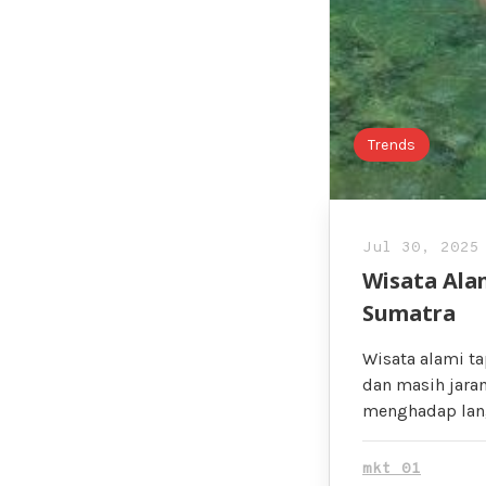
Trends
Jul 30, 2025
Wisata Ala
Sumatra
Wisata alami t
dan masih jaran
menghadap lan
mkt 01