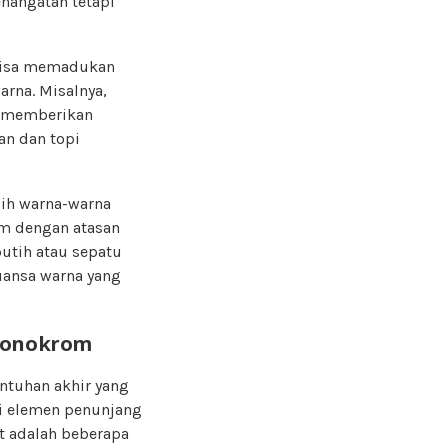
ehangatan tetapi
 bisa memadukan
arna. Misalnya,
n memberikan
an dan topi
lih warna-warna
om dengan atasan
utih atau sepatu
uansa warna yang
 Monokrom
ntuhan akhir yang
i elemen penunjang
t adalah beberapa