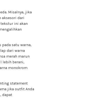
da. Misalnya, jika
aksesori dari
 tekstur ini akan
 mengalihkan
s pada satu warna,
lap dari warna
ansa merah marun
 lebih berani,
 warna monokrom
-anting statement
ma jika outfit Anda
n, dapat