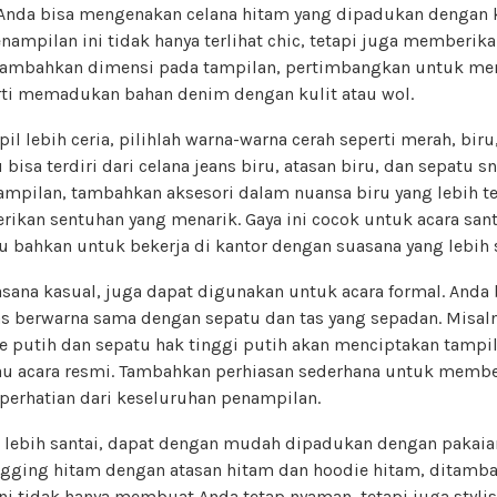
 Anda bisa mengenakan celana hitam yang dipadukan dengan
Penampilan ini tidak hanya terlihat chic, tetapi juga memberi
ambahkan dimensi pada tampilan, pertimbangkan untuk me
rti memadukan bahan denim dengan kulit atau wol.
il lebih ceria, pilihlah warna-warna cerah seperti merah, biru,
u bisa terdiri dari celana jeans biru, atasan biru, dan sepatu s
pilan, tambahkan aksesori dalam nuansa biru yang lebih te
ikan sentuhan yang menarik. Gaya ini cocok untuk acara sant
 bahkan untuk bekerja di kantor dengan suasana yang lebih s
asana kasual, juga dapat digunakan untuk acara formal. And
as berwarna sama dengan sepatu dan tas yang sepadan. Misalny
e putih dan sepatu hak tinggi putih akan menciptakan tampi
tau acara resmi. Tambahkan perhiasan sederhana untuk member
perhatian dari keseluruhan penampilan.
 lebih santai, dapat dengan mudah dipadukan dengan pakaian
gging hitam dengan atasan hitam dan hoodie hitam, ditamba
ni tidak hanya membuat Anda tetap nyaman, tetapi juga stylis