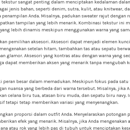
n tekstur sangat penting dalam menciptakan kedalaman dal
i jenis bahan, seperti denim, sutra, kulit, atau knitwear,
 penampilan Anda. Misalnya, padukan sweater rajut dengan r
atkan tampilan yang lebih menarik. Kombinasi tekstur ini
 yang lebih dinamis meskipun menggunakan warna yang sam
ikan pemilihan aksesori. Aksesori dapat menjadi elemen kunc
a mengenakan setelan hitam, tambahkan tas atau sepatu berw
n glamor. Aksesori yang kontras atau dengan warna yang se
ga dapat memberikan aksen yang menarik tanpa mengubah k
i peran besar dalam memadukan. Meskipun fokus pada satu 
n nuansa yang berbeda dari warna tersebut. Misalnya, jika 
n celana biru tua, atasan biru muda, dan sepatu biru navy. 
sif tetapi tetap memberikan variasi yang menyenangkan.
angkan proporsi dalam outfit Anda. Menyelaraskan potongan 
erikan efek yang menarik. Misalnya, jika Anda mengenakan a
ana atau rok yang lebih pas di tubuh untuk menciptakan kes