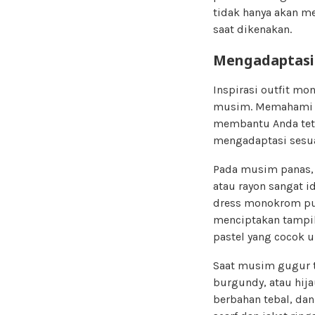
tidak hanya akan m
saat dikenakan.
Mengadaptasi
Inspirasi outfit m
musim. Memahami c
membantu Anda teta
mengadaptasi sesu
Pada musim panas, p
atau rayon sangat 
dress monokrom put
menciptakan tampil
pastel yang cocok 
Saat musim gugur ti
burgundy, atau hija
berbahan tebal, dan