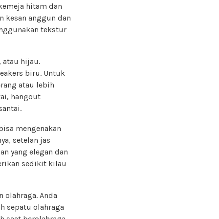
 kemeja hitam dan
kan kesan anggun dan
nggunakan tekstur
 atau hijau.
neakers biru. Untuk
rang atau lebih
ai, hangout
antai.
a bisa mengenakan
a, setelan jas
lan yang elegan dan
ikan sedikit kilau
 olahraga. Anda
h sepatu olahraga
h saat berolahraga