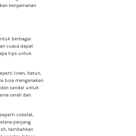
ikan kenyamanan
untuk berbagai
an cuaca dapat
apa tips untuk
perti linen, katun,
nda bisa mengenakan
 dan sandal untuk
arna cerah dan
eperti cokelat,
celana panjang
lish, tambahkan