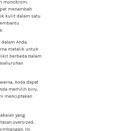
am monokrom.
 dapat menambah
ok kulit dalam satu
 membantu
a.
i dalam Anda.
arna metalik untuk
dikit berbeda dalam
eseluruhan
warna, Anda dapat
Anda memilih biru,
Ini menciptakan
pakaian yang
tasan oversized,
eimbangan. Ini