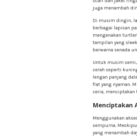
scarf dan jaket rin
juga menambah dim
Di musim dingin, l
berbagai lapisan pa
mengenakan turtlen
tampilan yang sleek
berwarna senada un
Untuk musim semi, A
cerah seperti kuni
lengan panjang dal
flat yang nyaman. 
ceria, menciptakan
Menciptakan A
Menggunakan akseso
sempurna. Meskipun
yang menambah daya