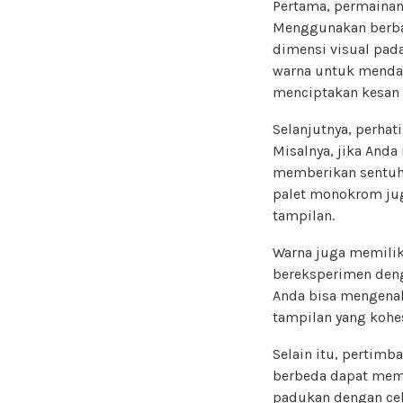
Pertama, permaina
Menggunakan berbaga
dimensi visual pada
warna untuk mendap
menciptakan kesan
Selanjutnya, perhat
Misalnya, jika And
memberikan sentuha
palet monokrom ju
tampilan.
Warna juga memilik
bereksperimen denga
Anda bisa mengenaka
tampilan yang kohe
Selain itu, pertimb
berbeda dapat memb
padukan dengan cel