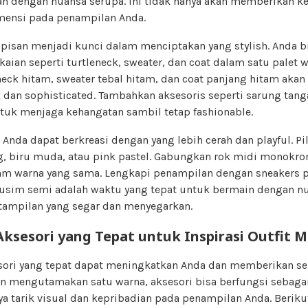
gan dengan nuansa serupa. Ini tidak hanya akan memberikan k
ensi pada penampilan Anda.
apisan menjadi kunci dalam menciptakan yang stylish. Anda
kaian seperti turtleneck, sweater, dan coat dalam satu palet w
eck hitam, sweater tebal hitam, dan coat panjang hitam aka
 dan sophisticated. Tambahkan aksesoris seperti sarung tang
tuk menjaga kehangatan sambil tetap fashionable.
nda dapat berkreasi dengan yang lebih cerah dan playful. Pi
ng, biru muda, atau pink pastel. Gabungkan rok midi monokr
am warna yang sama. Lengkapi penampilan dengan sneakers p
Musim semi adalah waktu yang tepat untuk bermain dengan n
 tampilan yang segar dan menyegarkan.
ksesori yang Tepat untuk Inspirasi Outfit
ri yang tepat dapat meningkatkan Anda dan memberikan se
 mengutamakan satu warna, aksesori bisa berfungsi sebaga
 tarik visual dan kepribadian pada penampilan Anda. Beriku