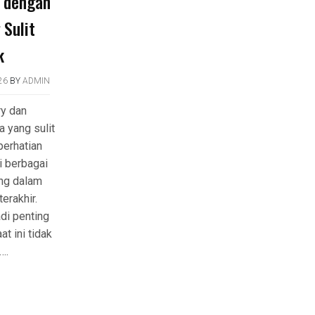
l dengan
 Sulit
k
26
BY
ADMIN
y dan
a yang sulit
perhatian
i berbagai
ing dalam
erakhir.
i penting
t ini tidak
….