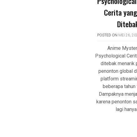
Psychologica
Cerita yang
Diteba
POSTED ON
MEI 26, 20
Anime Myster
Psychological Cerit
ditebak menarik 
penonton global d
platform stream
beberapa tahun t
Dampaknya menjad
karena penonton saa
lagi hanya