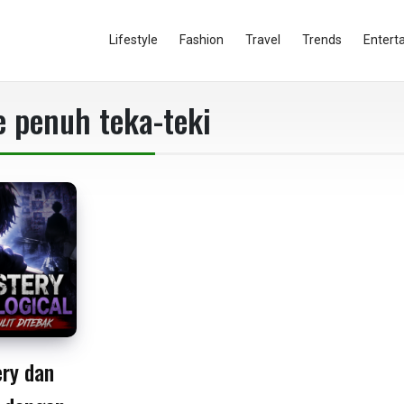
Lifestyle
Fashion
Travel
Trends
Entert
 penuh teka-teki
ry dan