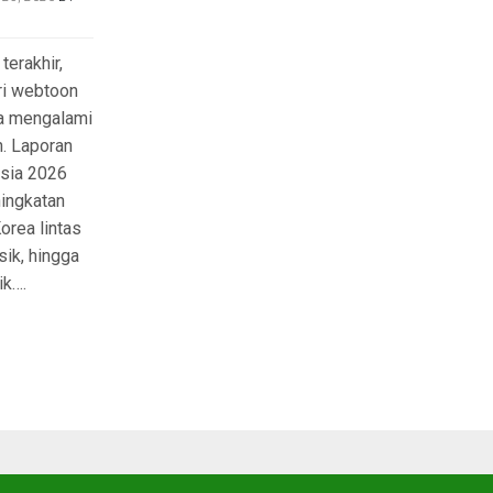
terakhir,
ri webtoon
ea mengalami
n. Laporan
Asia 2026
ingkatan
orea lintas
ik, hingga
ik….