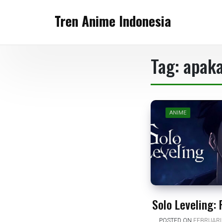
Skip
Tren Anime Indonesia
to
content
Tag:
apaka
ANIME
Solo Leveling:
POSTED ON
FEBRUARI 