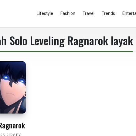
Lifestyle
Fashion
Travel
Trends
Entert
h Solo Leveling Ragnarok layak
 Ragnarok
25, 2026
BY