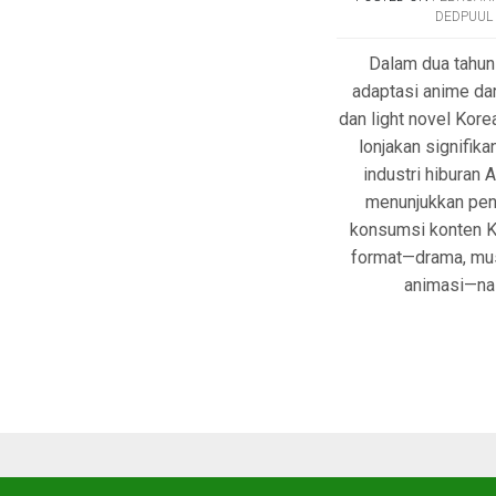
DEDPUUL
Dalam dua tahun 
adaptasi anime da
dan light novel Kor
lonjakan signifika
industri hiburan 
menunjukkan pen
konsumsi konten K
format—drama, mus
animasi—na